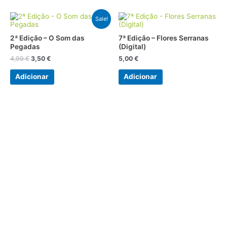
O
O
Sale!
preço
preço
original
atual
2ª Edição – O Som das
7ª Edição – Flores Serranas
era:
é:
Pegadas
(Digital)
4,99 €.
3,50 €.
4,99
€
3,50
€
5,00
€
Adicionar
Adicionar