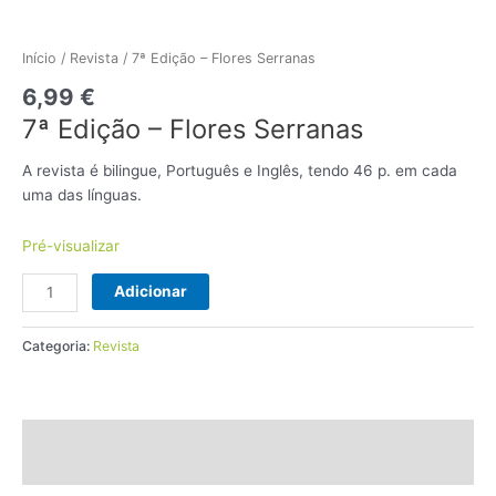
7ª
Edição
-
Início
/
Revista
/ 7ª Edição – Flores Serranas
Flores
6,99
€
Serranas
7ª Edição – Flores Serranas
A revista é bilingue, Português e Inglês, tendo 46 p. em cada
uma das línguas.
Pré-visualizar
Adicionar
Categoria:
Revista
Informação adicional
Avaliações (0)