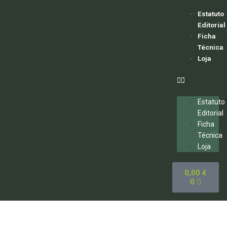
Skip
to
Menu
Estatuto
content
Editorial
Ficha
Técnica
Loja
Estatuto
Editorial
Ficha
Técnica
Loja
Cart
0,00
€
0
Quantidade
de