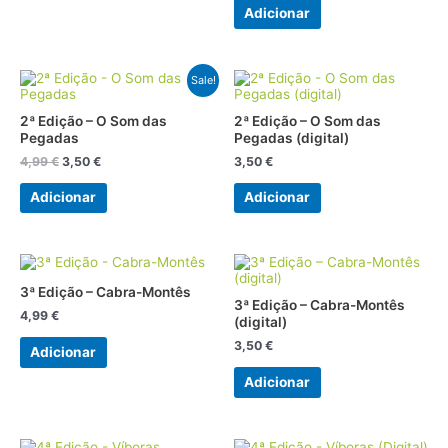
Adicionar
O
O
Sale!
preço
preço
original
atual
2ª Edição – O Som das
2ª Edição – O Som das
era:
é:
Pegadas
Pegadas (digital)
4,99 €.
3,50 €.
4,99
€
3,50
€
3,50
€
Adicionar
Adicionar
3ª Edição – Cabra-Montês
3ª Edição – Cabra-Montês
4,99
€
(digital)
3,50
€
Adicionar
Adicionar