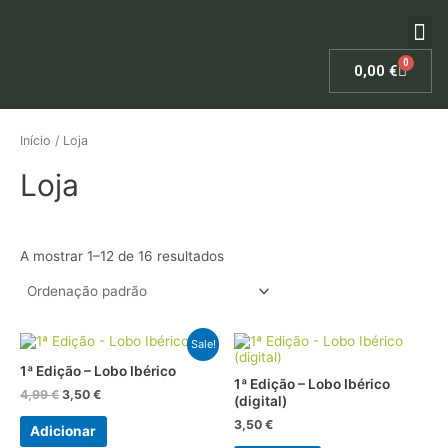
Skip
Me
to
content
Estatut
Ficha
0
Cart
0,00
€
Início
/ Loja
Loja
A mostrar 1–12 de 16 resultados
O
O
Sale!
preço
preço
1ª Edição – Lobo Ibérico
original
atual
1ª Edição – Lobo Ibérico
era:
é:
4,99
€
3,50
€
(digital)
4,99 €.
3,50 €.
3,50
€
Adicionar