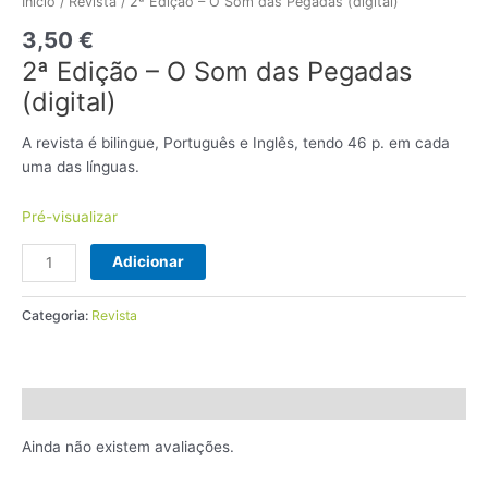
2ª
Início
/
Revista
/ 2ª Edição – O Som das Pegadas (digital)
Edição
3,50
€
-
2ª Edição – O Som das Pegadas
O
(digital)
Som
das
A revista é bilingue, Português e Inglês, tendo 46 p. em cada
Pegadas
uma das línguas.
(digital)
Pré-visualizar
Adicionar
Categoria:
Revista
Avaliações (0)
Ainda não existem avaliações.