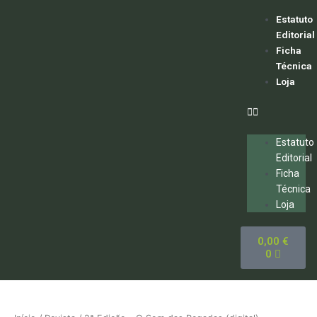
Skip
to
Menu
Estatuto
content
Editorial
Ficha
Técnica
Loja
Estatuto
Editorial
Ficha
Técnica
Loja
Cart
0,00
€
0
Quantidade
de